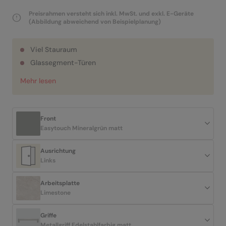
Preisrahmen versteht sich inkl. MwSt. und exkl. E-Geräte
(Abbildung abweichend von Beispielplanung)
Viel Stauraum
Glassegment-Türen
Mehr lesen
Front
Easytouch Mineralgrün matt
Ausrichtung
Links
Arbeitsplatte
Limestone
Griffe
Metallgriff Edelstahlfarbig matt