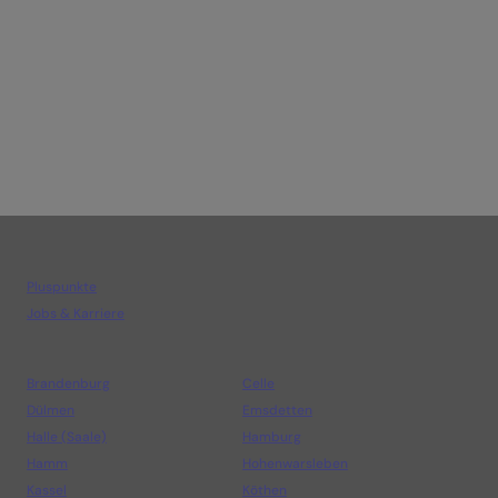
Unternehmen
Pluspunkte
Jobs & Karriere
Standorte
Brandenburg
Celle
Dülmen
Emsdetten
Halle (Saale)
Hamburg
Hamm
Hohenwarsleben
Kassel
Köthen